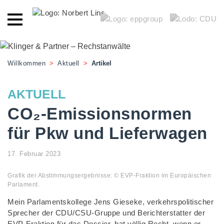
Willkommen
>
Aktuell
>
Artikel
AKTUELL
CO₂-Emissionsnormen
für Pkw und Lieferwagen
17. Februar 2023
Grafik der Abstimmungsergebnisse: © EVP-Fraktion im Europäischen
Parlament.
Mein Parlamentskollege Jens Gieseke, verkehrspolitischer
Sprecher der CDU/CSU-Gruppe und Berichterstatter der
EVP-Fraktion für das Dossier, hat völlig Recht, wenn er