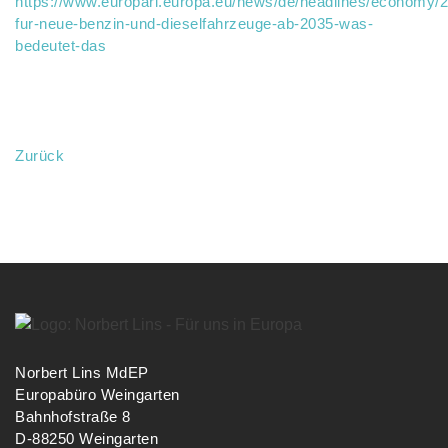
https://www.europarl.europa.eu/news/de/headlines/economy
fur-neue-benzin-und-dieselfahrzeuge-ab-2035-was-
bedeutet-das
Zurück
Norbert Lins MdEP
Europabüro Weingarten
Bahnhofstraße 8
D-88250 Weingarten