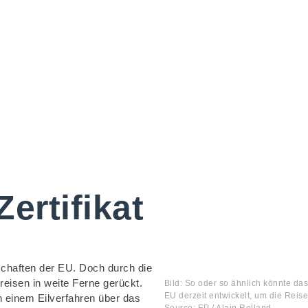
ertifikat
nschaften der EU. Doch durch die
isen in weite Ferne gerückt.
Bild: So oder so ähnlich könnte das
EU derzeit entwickelt, um die Reis
 einem Eilverfahren über das
Source: EP / Alain Rolland.