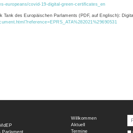
s-europeans/covid-19-digital-green-certificates_en
 Tank des Europäischen Parlaments (PDF, auf Englisch): Digital 
e/document.html?reference=EPRS_ATA%282021%29690531
Willkommen
Aktuell
s MdEP
Termine
s Parlament