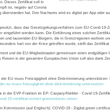
 Dieses Zertifikat soll in
pft ist, negativ auf Corona
überstanden hat. Den Nachweis wird es digital per App oder auf
gesetzt, dass das Gesetzgebungsverfahren zum EU-Covid-19-Zer
 eingeführt werden kann. Die Einführung eines solchen Zertifika
den und tausenden EU-Bürgern, die in Grenzregionen wohnen und 
onders hart von der Krise getroffen wurde, stellt das Zertifikat 
ament und die EU-Mitgliedstaaten gemeinsam einen endgültigen 
s Reisen in der gesamten Europäischen Union soll also dank Ze
 der EU muss Freizügigkeit ohne Diskriminierung unterstützen:
-eu-muss-freizugigkeit-ohne-diskriminierung-unterstutzen
in der EVP-Fraktion im EP: Caspary/Niebler - Covid-19-Zertifik
vid-19-zertifikat-sichert-grenzenloses-reisen
n Kommission (auf Englisch): COVID-19 - Digital green certific