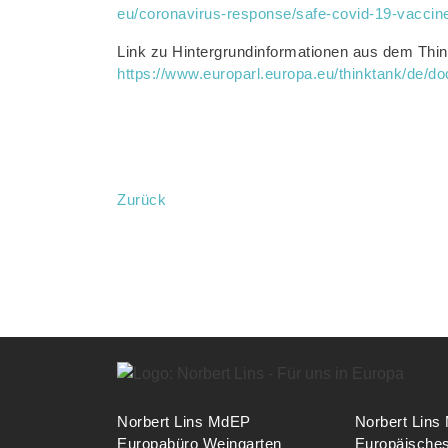
eu/coronavirus-response/safe-covid-19-vaccine
Link zu Hintergrundinformationen aus dem Think
https://www.europarl.europa.eu/thinktank/d
Zurück
Norbert Lins MdEP
Norbert Lin
Europabüro Weingarten
Europäische