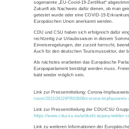
sogenannte „EU-Covid-19-Zertifikat“ abgestimmt.
Zukunft als Nachweis dafür dienen, ob man geim
getestet wurde oder eine COVID-19-Erkrankung 
Europäischen Union anerkannt werden.
CDU und CSU haben sich erfolgreich dafür ein
rechtzeitig zur Urlaubssaison in diesem Sommer
Einreiseregelungen, der zurzeit herrscht, been
Auch für den deutschen Tourismussektor, der bes
Als nächstes erarbeiten das Europäische Parl
Europaparlament bestätigt werden muss. Freie
bald wieder möglich sein.
Link zur Pressemitteilung: Corona-Impfausweis
room/20210422IPR02606/corona-impfausweis-der
Link zur Pressemitteilung der CDU/CSU Gruppe 
https://www.cducsu.eu/artikel/casparyniebler-co
Link zu weiteren Informationen der Europäische