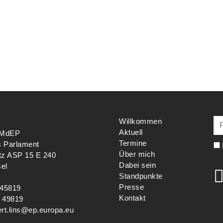
Willkommen
Aktuell
s MdEP
Termine
s Parlament
Über mich
tz ASP 15 E 240
Dabei sein
el
Standpunkte
Presse
 45819
Kontakt
 49819
ert.lins@ep.europa.eu