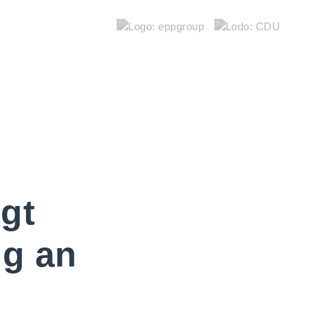
gt
ng an