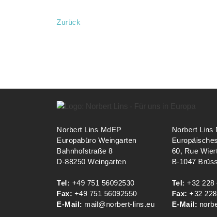
Zurück
Norbert Lins MdEP
Norbert Lin
Europabüro Weingarten
Europäische
Bahnhofstraße 8
60, Rue Wier
D-88250 Weingarten
B-1047 Brüss
Tel:
+49 751 56092530
Tel:
+32 228
Fax:
+49 751 56092550
Fax:
+32 228
E-Mail:
mail@norbert-lins.eu
E-Mail:
norb