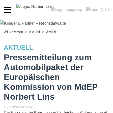
Willkommen
>
Aktuell
>
Artikel
AKTUELL
Pressemitteilung zum
Automobilpaket der
Europäischen
Kommission von MdEP
Norbert Lins
16. Dezember 2025
Die Europäische Kommission hat heute ihr Automobilpaket