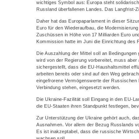
wichtiges Symbol aus: Europa steht solidarisch
Russland überfallenen Landes. Das Langfrist-Zi
Daher hat das Europaparlament in dieser Sitzu
Euro für den Wiederaufbau, die Modernisierung u
Zuschüssen in Höhe von 17 Milliarden Euro un
Kommission hatte im Juni die Einrichtung des
Die Auszahlung der Mittel soll an Bedingungen
wird von der Regierung vorbereitet, muss aber
sichergestellt, dass die EU-Haushaltsmittel e
arbeiten bereits oder sind auf den Weg gebra
eingefrorene Vermögenswerte der Russischen Fö
Verbindung stehen, eingesetzt werden.
Die Ukraine-Fazilität soll Eingang in den EU-Lan
die EU-Staaten ihren Standpunkt festlegen, be
Zur Unterstützung der Ukraine gehört auch, da
Ausnahmen. Vor allem der Bezug Russlands von
Es ist inakzeptabel, dass die russische Wirtsch
wachsen soll.