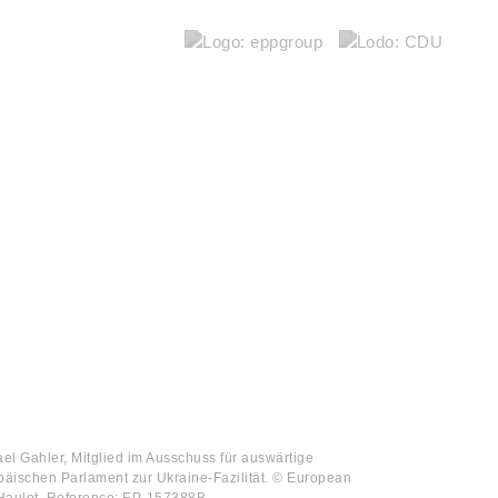
l Gahler, Mitglied im Ausschuss für auswärtige
päischen Parlament zur Ukraine-Fazilität. © European
 Haulot, Reference: EP-157388B.