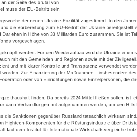
 an der Seite des brutal von
el muss der EU-Beitritt sein.
ngswoche der neuen Ukraine-Fazilität zugestimmt. In den Jahren
nd die Vorbereitung zum EU-Beitritt der Ukraine bereitgestellt w
d Darlehen in Höhe von 33 Milliarden Euro zusammen. Sie ist T
 Fonds vorgeschlagen.
 geknüpft werden. Für den Wiederaufbau wird die Ukraine einen 
 auch mit den Gemeinden und Regionen sowie mit der Zivilgesell
ffizient und mit klarer Kontrolle und Transparenz verwendet wer
cht worden. Zur Finanzierung der Maßnahmen – insbesondere des
deration oder von Einrichtungen sowie Einzelpersonen, die dire
gzeithaushalt finden. Da bereits 2024 Mittel fließen sollen, ist 
vor dann Verhandlungen mit aufgenommen werden, um den Hilfsfon
ss die Sanktionen gegenüber Russland tatsächlich wirksam sind.
 Hightech-Komponenten für die Rüstungsindustrie über Dritts
aft laut dem Institut für Internationale Wirtschaftsvergleiche tr