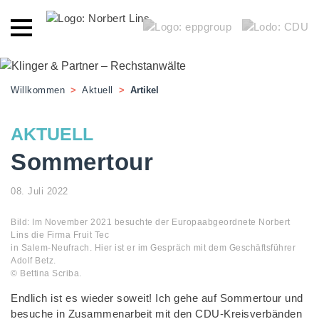
Willkommen
>
Aktuell
>
Artikel
AKTUELL
Sommertour
08. Juli 2022
Bild: Im November 2021 besuchte der Europaabgeordnete Norbert
Lins die Firma Fruit Tec
in Salem-Neufrach. Hier ist er im Gespräch mit dem Geschäftsführer
Adolf Betz.
© Bettina Scriba.
Endlich ist es wieder soweit! Ich gehe auf Sommertour und
besuche in Zusammenarbeit mit den CDU-Kreisverbänden