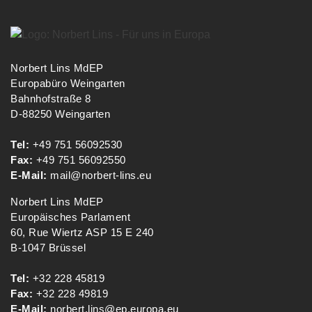
Norbert Lins MdEP
Europabüro Weingarten
Bahnhofstraße 8
D-88250 Weingarten
Tel:
+49 751 56092530
Fax:
+49 751 56092550
E-Mail:
mail@norbert-lins.eu
Norbert Lins MdEP
Europäisches Parlament
60, Rue Wiertz ASP 15 E 240
B-1047 Brüssel
Tel:
+32 228 45819
Fax:
+32 228 49819
E-Mail:
norbert.lins@ep.europa.eu