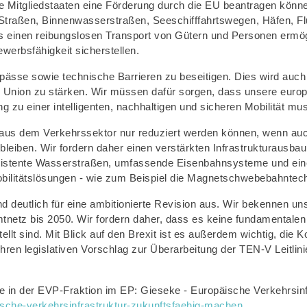
ie Mitgliedstaaten eine Förderung durch die EU beantragen könn
traßen, Binnenwasserstraßen, Seeschifffahrtswegen, Häfen, Fl
 einen reibungslosen Transport von Gütern und Personen ermö
erbsfähigkeit sicherstellen.
pässe sowie technische Barrieren zu beseitigen. Dies wird auch 
n Union zu stärken. Wir müssen dafür sorgen, dass unsere europ
g zu einer intelligenten, nachhaltigen und sicheren Mobilität mus
s dem Verkehrssektor nur reduziert werden können, wenn auch di
 bleiben. Wir fordern daher einen verstärkten Infrastrukturausb
maresistente Wasserstraßen, umfassende Eisenbahnsysteme und ein
bilitätslösungen - wie zum Beispiel die Magnetschwebebahntech
d deutlich für eine ambitionierte Revision aus. Wir bekennen uns
tnetz bis 2050. Wir fordern daher, dass es keine fundamentale
tellt sind. Mit Blick auf den Brexit ist es außerdem wichtig, die K
hren legislativen Vorschlag zur Überarbeitung der TEN-V Leitlin
 in der EVP-Fraktion im EP: Gieseke - Europäische Verkehrsinf
ische-verkehrsinfrastruktur-zukunftsfaehig-machen