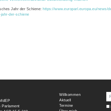
isches Jahr der Schiene:
https://www.europarl.europa.eu/news/d
jahr-der-schiene
Willkommen
Aktuell
s MdEP
Termine
s Parlament
Über mich