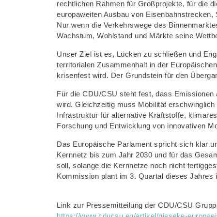
rechtlichen Rahmen für Großprojekte, für die d
europaweiten Ausbau von Eisenbahnstrecken, S
Nur wenn die Verkehrswege des Binnenmarktes
Wachstum, Wohlstand und Märkte seine Wettbew
Unser Ziel ist es, Lücken zu schließen und Eng
territorialen Zusammenhalt in der Europäische
krisenfest wird. Der Grundstein für den Übergan
Für die CDU/CSU steht fest, dass Emissionen au
wird. Gleichzeitig muss Mobilität erschwinglich
Infrastruktur für alternative Kraftstoffe, kli
Forschung und Entwicklung von innovativen Mo
Das Europäische Parlament spricht sich klar un
Kernnetz bis zum Jahr 2030 und für das Gesam
soll, solange die Kernnetze noch nicht fertigges
Kommission plant im 3. Quartal dieses Jahres i
Link zur Pressemitteilung der CDU/CSU Gruppe
https://www.cducsu.eu/artikel/gieseke-europae